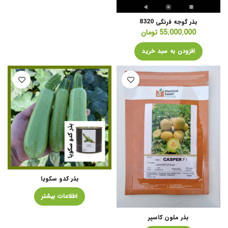
بذر گوجه فرنگی 8320
55.000.000
تومان
افزودن به سبد خرید
بذر کدو سکویا
اطلاعات بیشتر
بذر ملون کاسپر