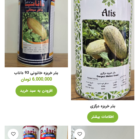
بذر خربزه خاتونی 93 داناب
6.000.000
تومان
افزودن به سبد خرید
بذر خربزه درگزی
اطلاعات بیشتر