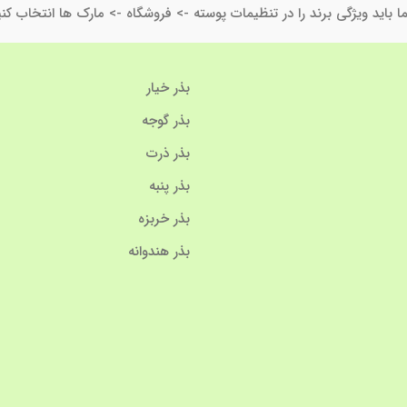
ا باید ویژگی برند را در تنظیمات پوسته -> فروشگاه -> مارک ها انتخاب کنی
بذر خیار
بذر گوجه
بذر ذرت
بذر پنبه
بذر خربزه
بذر هندوانه