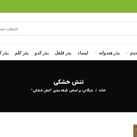
انتخاب دست
ندم
بذر هندوانه
اینماد
بذر فلفل
بذر کدو
بذر کلم
بذر ک
تنش خشکی
خانه
بایگانی بر اساس طبقه بندی "تنش خشکی"