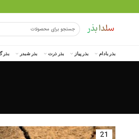
بذر بادام
بذر پیاز
بذر ذرت
بذر شبدر
بذر گ
21