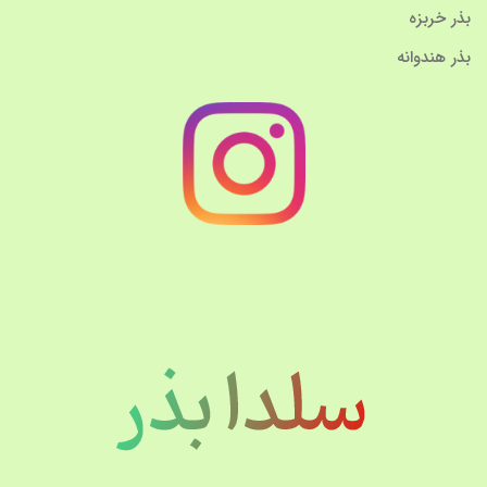
بذر خربزه
بذر هندوانه