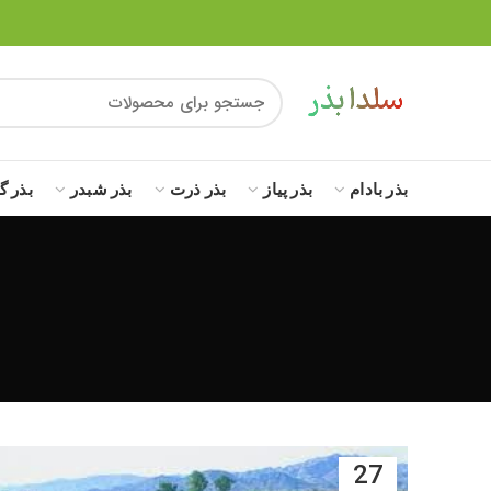
بذر بادام
بذر پیاز
بذر ذرت
بذر شبدر
بذر گ
27