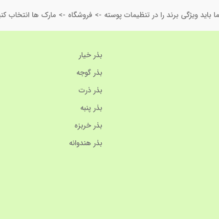
ا باید ویژگی برند را در تنظیمات پوسته -> فروشگاه -> مارک ها انتخاب کنی
بذر خیار
بذر گوجه
بذر ذرت
بذر پنبه
بذر خربزه
بذر هندوانه