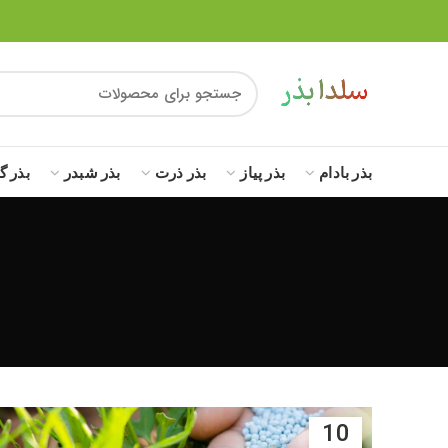
بذر بادام
بذر پیاز
بذر ذرت
بذر شبدر
بذر گ
10