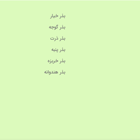
بذر خیار
بذر گوجه
بذر ذرت
بذر پنبه
بذر خربزه
بذر هندوانه