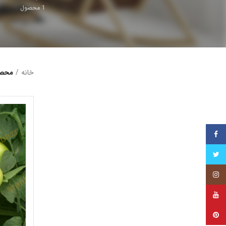
1
محصول
خانه
محصو
فیس بوک
توییتر
اینستاگرام
یوتیوب
پینترست