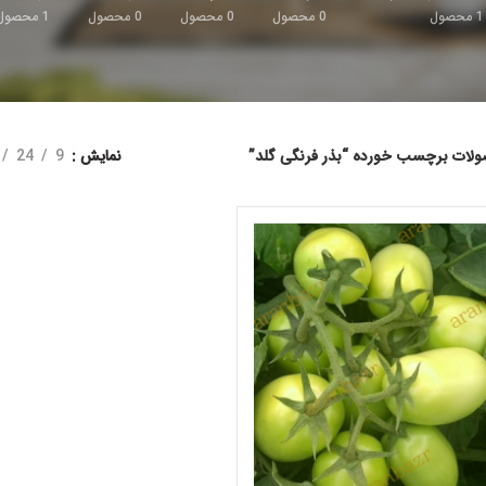
1
محصول
0
محصول
0
محصول
0
محصول
1
محصول
لات برچسب خورده “بذر فرنگی گلد”
نمایش
9
24