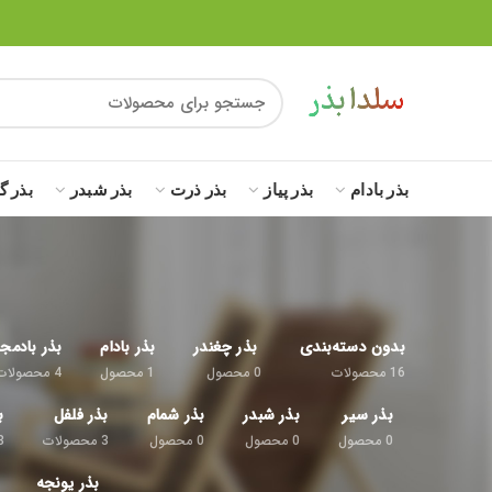
بذر بادام
بذر پیاز
بذر ذرت
بذر شبدر
بذر گ
بدون دسته‌بندی
بذر چغندر
بذر بادام
بذر بادمج
16
محصولات
0
محصول
1
محصول
4
محصولات
بذر سیر
بذر شبدر
بذر شمام
بذر فلفل
ب
0
محصول
0
محصول
0
محصول
3
محصولات
8
بذر یونجه