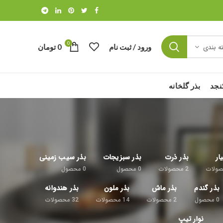
0
ورود / ثبت نام
0
تومان
ه بندی
نجد
بذر گلخانه
ار
بذر ذرت
بذر سبزیجات
بذر سیب زمینی
ولات
2
محصولات
0
محصول
0
محصول
بذر گندم
بذر ماش
بذر ملون
بذر هندوانه
0
محصول
2
محصولات
14
محصولات
32
محصولات
نوار تیپ