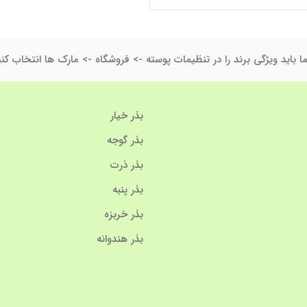
ا باید ویژگی برند را در تنظیمات پوسته -> فروشگاه -> مارک ها انتخاب کنی
بذر خیار
بذر گوجه
بذر ذرت
بذر پنبه
بذر خربزه
بذر هندوانه