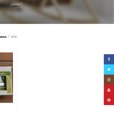
1
محصول
خانه
محصول
فیس بوک
توییتر
اینستاگرام
یوتیوب
پینترست