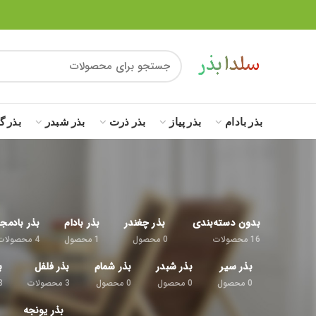
بذر بادام
بذر پیاز
بذر ذرت
بذر شبدر
بذر گ
بدون دسته‌بندی
بذر چغندر
بذر بادام
بذر بادمج
16
محصولات
0
محصول
1
محصول
4
محصولات
بذر سیر
بذر شبدر
بذر شمام
بذر فلفل
ب
0
محصول
0
محصول
0
محصول
3
محصولات
8
بذر یونجه