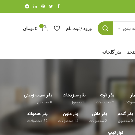
0
ورود / ثبت نام
0
تومان
ه بندی
نجد
بذر گلخانه
ار
بذر ذرت
بذر سبزیجات
بذر سیب زمینی
ولات
2
محصولات
0
محصول
0
محصول
بذر گندم
بذر ماش
بذر ملون
بذر هندوانه
0
محصول
2
محصولات
14
محصولات
32
محصولات
نوار تیپ