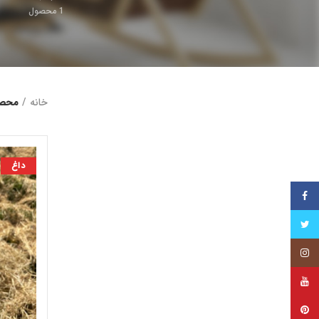
1
محصول
خانه
محصو
داغ
فیس بوک
توییتر
اینستاگرام
یوتیوب
پینترست