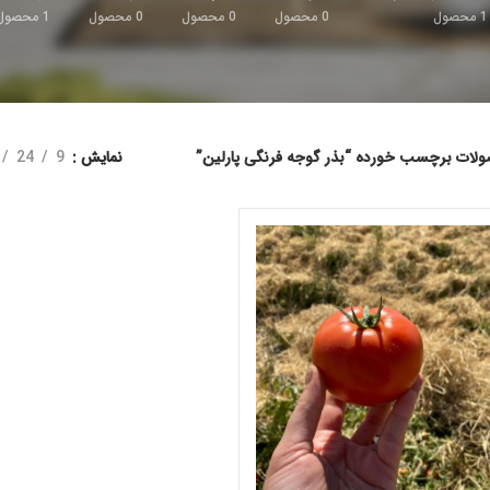
1
محصول
0
محصول
0
محصول
0
محصول
1
محصول
لات برچسب خورده “بذر گوجه فرنگی پارلین”
نمایش
9
24