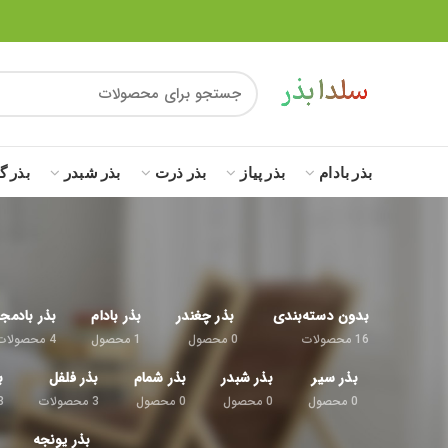
بذر بادام
بذر پیاز
بذر ذرت
بذر شبدر
بذر گ
بدون دسته‌بندی
بذر چغندر
بذر بادام
بذر بادمج
16
محصولات
0
محصول
1
محصول
4
محصولات
بذر سیر
بذر شبدر
بذر شمام
بذر فلفل
ب
0
محصول
0
محصول
0
محصول
3
محصولات
8
بذر یونجه