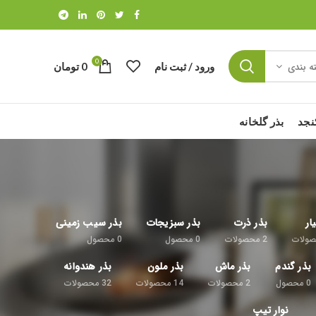
0
ورود / ثبت نام
0
تومان
ه بندی
نجد
بذر گلخانه
ار
بذر ذرت
بذر سبزیجات
بذر سیب زمینی
ولات
2
محصولات
0
محصول
0
محصول
بذر گندم
بذر ماش
بذر ملون
بذر هندوانه
0
محصول
2
محصولات
14
محصولات
32
محصولات
نوار تیپ