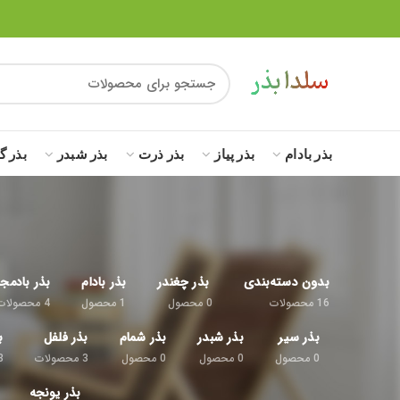
بذر بادام
بذر پیاز
بذر ذرت
بذر شبدر
بذر گ
بدون دسته‌بندی
بذر چغندر
بذر بادام
بذر بادمج
16
محصولات
0
محصول
1
محصول
4
محصولات
بذر سیر
بذر شبدر
بذر شمام
بذر فلفل
ب
0
محصول
0
محصول
0
محصول
3
محصولات
8
بذر یونجه