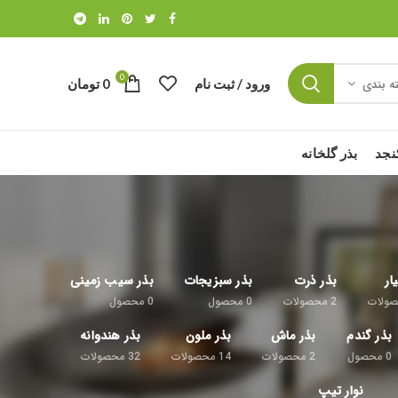
0
ورود / ثبت نام
0
تومان
ه بندی
نجد
بذر گلخانه
ار
بذر ذرت
بذر سبزیجات
بذر سیب زمینی
ولات
2
محصولات
0
محصول
0
محصول
بذر گندم
بذر ماش
بذر ملون
بذر هندوانه
0
محصول
2
محصولات
14
محصولات
32
محصولات
نوار تیپ