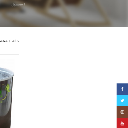
1
محصول
خانه
محصول
فیس بوک
توییتر
اینستاگرام
یوتیوب