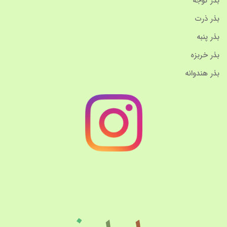
بذر گوجه
بذر ذرت
بذر پنبه
بذر خربزه
بذر هندوانه