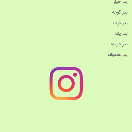
بذر خیار
بذر گوجه
بذر ذرت
بذر پنبه
بذر خربزه
بذر هندوانه