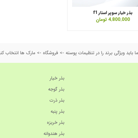
بذر خیار سوپر استار f1
4.800.000
تومان
ا باید ویژگی برند را در تنظیمات پوسته -> فروشگاه -> مارک ها انتخاب کنی
بذر خیار
بذر گوجه
بذر ذرت
بذر پنبه
بذر خربزه
بذر هندوانه