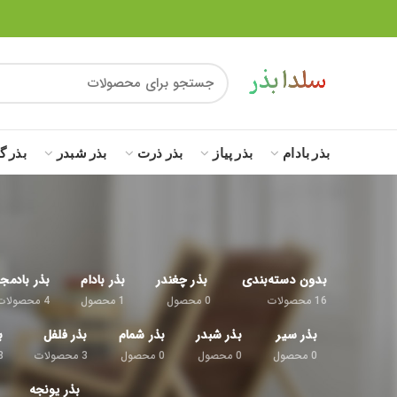
بذر بادام
بذر پیاز
بذر ذرت
بذر شبدر
بذر گ
بدون دسته‌بندی
بذر چغندر
بذر بادام
بذر بادمج
16
محصولات
0
محصول
1
محصول
4
محصولات
بذر سیر
بذر شبدر
بذر شمام
بذر فلفل
ب
0
محصول
0
محصول
0
محصول
3
محصولات
8
بذر یونجه