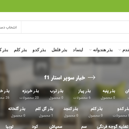
انتخاب دست
ندم
بذر هندوانه
اینماد
بذر فلفل
بذر کدو
بذر کلم
بذر ک
خیار سوپر استار f1
ان
بذر پنبه
بذر پیاز
بذر ترب
بذر خربزه
بذر خی
0
محصول
6
محصولات
0
محصول
20
محصولات
26
محص
ذر کدو
بذر کلم
بذر کنجد
بذر گل کلم
بذر گلخانه
محصولات
0
محصول
0
محصول
1
محصول
0
محصول
تغذیه گوجه فرنگی
سم
سمپاش
کود
لوبیا