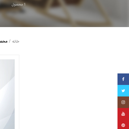
1
محصول
خانه
محصو
فیس بوک
توییتر
اینستاگرام
یوتیوب
پینترست