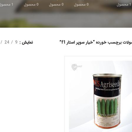
1
محصول
0
محصول
0
محصول
0
محصول
1
محصول
لات برچسب خورده “خیار سوپر استار f1”
نمایش
9
24