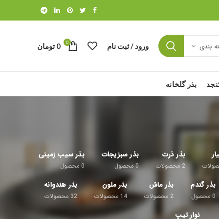
0
ورود / ثبت نام
0
تومان
ه بندی
نجد
بذر گلخانه
ار
بذر ذرت
بذر سبزیجات
بذر سیب زمینی
ولات
2
محصولات
0
محصول
0
محصول
بذر گندم
بذر ماش
بذر ملون
بذر هندوانه
0
محصول
2
محصولات
14
محصولات
32
محصولات
نوار تیپ