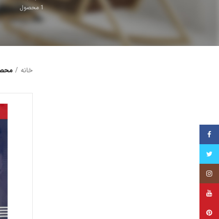
1
محصول
خانه
محصو
فیس بوک
توییتر
اینستاگرام
یوتیوب
پینترست