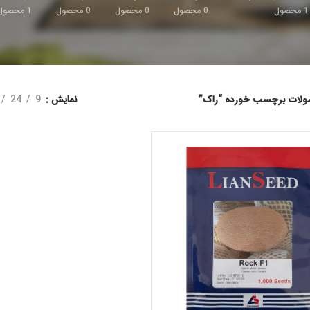
1
محصول
0
محصول
0
محصول
0
محصول
1
محصول
لات برچسب خورده “راک”
نمایش
9
24