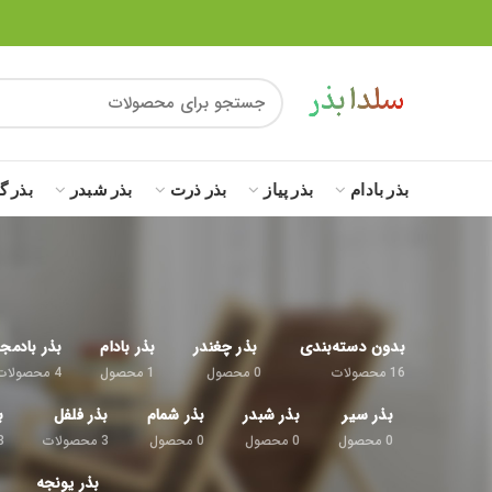
بذر بادام
بذر پیاز
بذر ذرت
بذر شبدر
بذر گ
بدون دسته‌بندی
بذر چغندر
بذر بادام
بذر بادمج
16
محصولات
0
محصول
1
محصول
4
محصولات
بذر سیر
بذر شبدر
بذر شمام
بذر فلفل
ب
0
محصول
0
محصول
0
محصول
3
محصولات
8
بذر یونجه