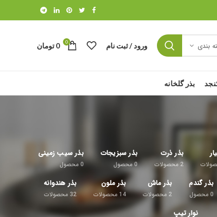
0
ورود / ثبت نام
0
تومان
ه بندی
نجد
بذر گلخانه
ار
بذر ذرت
بذر سبزیجات
بذر سیب زمینی
ولات
2
محصولات
0
محصول
0
محصول
بذر گندم
بذر ماش
بذر ملون
بذر هندوانه
0
محصول
2
محصولات
14
محصولات
32
محصولات
نوار تیپ