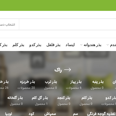
انتخاب دست
ندم
بذر هندوانه
اینماد
بذر فلفل
بذر کدو
بذر کلم
بذر ک
راک
ان
بذر پنبه
بذر پیاز
بذر ترب
بذر خربزه
بذر خی
0
محصول
6
محصولات
0
محصول
20
محصولات
26
محص
ذر کدو
بذر کلم
بذر کنجد
بذر گل کلم
بذر گلخانه
محصولات
0
محصول
0
محصول
1
محصول
0
محصول
تغذیه گوجه فرنگی
سم
سمپاش
کود
لوبیا