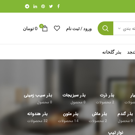
0
ورود / ثبت نام
0
تومان
ه بندی
نجد
بذر گلخانه
ار
بذر ذرت
بذر سبزیجات
بذر سیب زمینی
ولات
2
محصولات
0
محصول
0
محصول
بذر گندم
بذر ماش
بذر ملون
بذر هندوانه
0
محصول
2
محصولات
14
محصولات
32
محصولات
نوار تیپ