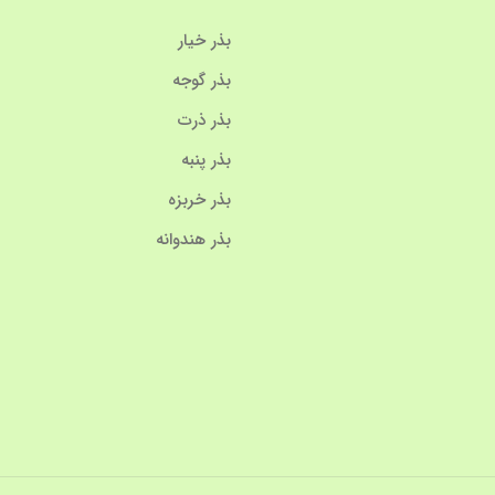
بذر خیار
بذر گوجه
بذر ذرت
بذر پنبه
بذر خربزه
بذر هندوانه