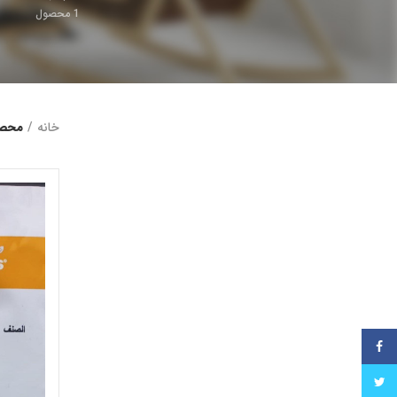
1
محصول
خانه
محصو
فیس بوک
توییتر