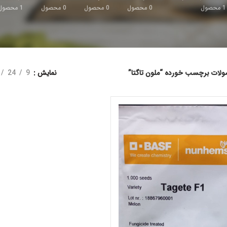
1
محصول
0
محصول
0
محصول
0
محصول
1
محصول
لات برچسب خورده “ملون تاگتا”
نمایش
9
24