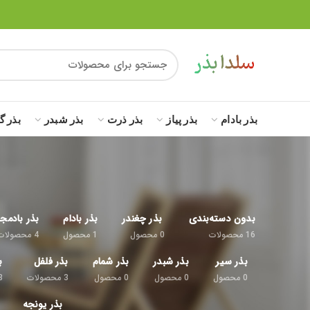
بذر بادام
بذر پیاز
بذر ذرت
بذر شبدر
بذر گ
بدون دسته‌بندی
بذر چغندر
بذر بادام
بذر بادمج
16
محصولات
0
محصول
1
محصول
4
محصولات
بذر سیر
بذر شبدر
بذر شمام
بذر فلفل
ب
0
محصول
0
محصول
0
محصول
3
محصولات
8
بذر یونجه