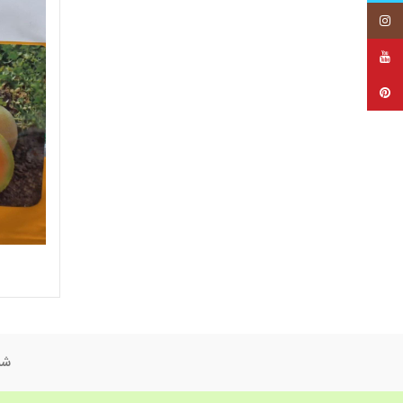
اینستاگرام
یوتیوب
پینترست
شم