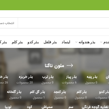
انتخاب دست
ندم
بذر هندوانه
اینماد
بذر فلفل
بذر کدو
بذر کلم
بذر ک
ملون تاگتا
ان
بذر پنبه
بذر پیاز
بذر ترب
بذر خربزه
بذر خی
0
محصول
6
محصولات
0
محصول
20
محصولات
26
محص
ذر کدو
بذر کلم
بذر کنجد
بذر گل کلم
بذر گلخانه
محصولات
0
محصول
0
محصول
1
محصول
0
محصول
تغذیه گوجه فرنگی
سم
سمپاش
کود
لوبیا