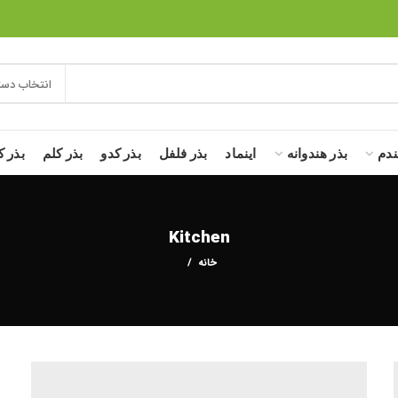
انتخاب دست
ندم
بذر هندوانه
اینماد
بذر فلفل
بذر کدو
بذر کلم
بذر ک
Kitchen
خانه