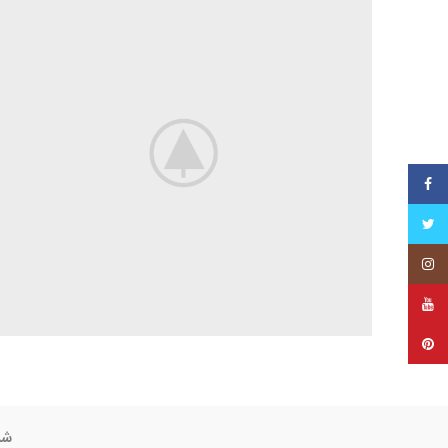
فیس بوک
توییتر
اینستاگرام
یوتیوب
پینترست
شم