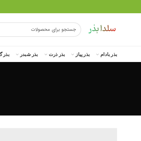
بذر بادام
بذر پیاز
بذر ذرت
بذر شبدر
بذر گ