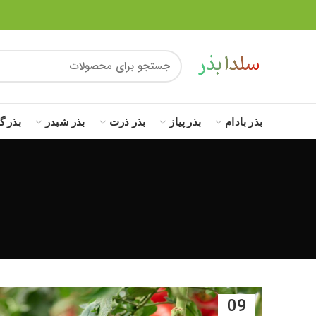
بذر بادام
بذر پیاز
بذر ذرت
بذر شبدر
بذر گ
09