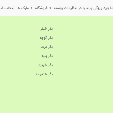
ا باید ویژگی برند را در تنظیمات پوسته -> فروشگاه -> مارک ها انتخاب کنی
بذر خیار
بذر گوجه
بذر ذرت
بذر پنبه
بذر خربزه
بذر هندوانه