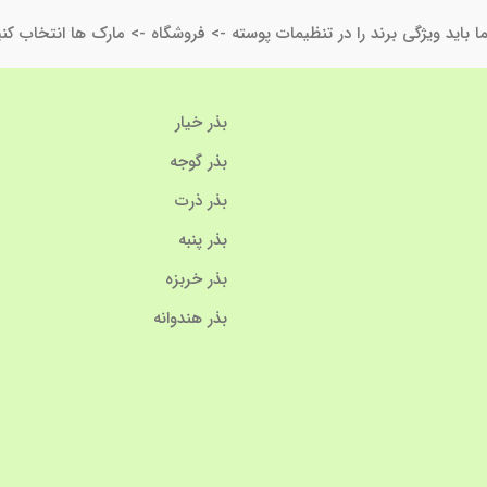
ا باید ویژگی برند را در تنظیمات پوسته -> فروشگاه -> مارک ها انتخاب کنی
بذر خیار
بذر گوجه
بذر ذرت
بذر پنبه
بذر خربزه
بذر هندوانه