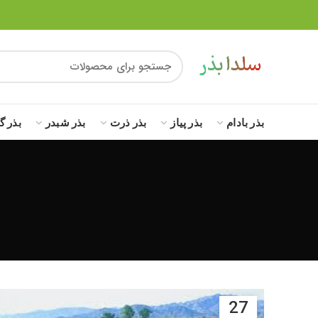
بذر بادام
بذر پیاز
بذر ذرت
بذر شبدر
بذر گ
27