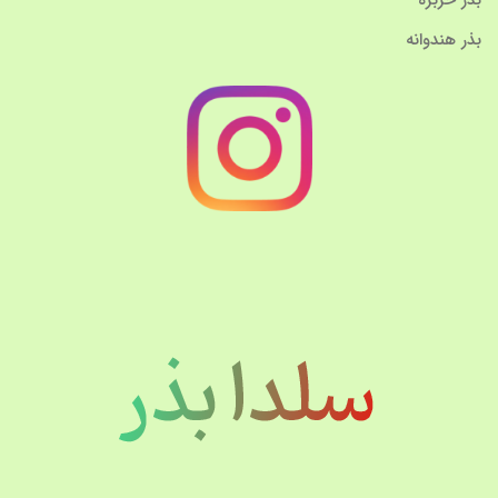
بذر خربزه
بذر هندوانه