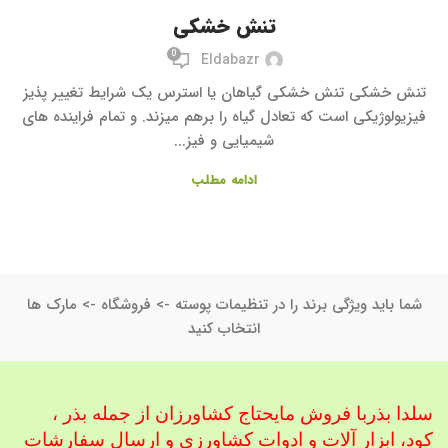
تنش خشکی
0
Eldabazr
تنش خشکی تنش خشکی گیاهان یا استرس یک شرایط تغییر پذیز
فیزیولوژیکی است که تعادل گیاه را برهم میزند. و تمام فراینده های
شیمیایی و فیز...
ادامه مطلب
شما باید ویژگی برند را در تنظیمات پوسته -> فروشگاه -> مارک ها
انتخاب کنید
سلدا بذربا فروش مایحتاج کشاورزان از جمله بذر ،
کود، ابزار آلات و ادوات کشاورزی
و ارسال سفارشات