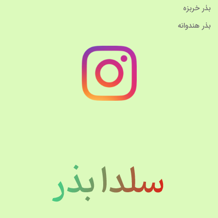
بذر خربزه
بذر هندوانه