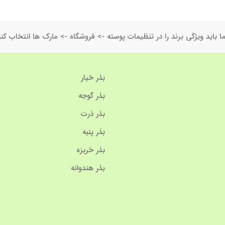
ا باید ویژگی برند را در تنظیمات پوسته -> فروشگاه -> مارک ها انتخاب کنی
بذر خیار
بذر گوجه
بذر ذرت
بذر پنبه
بذر خربزه
بذر هندوانه