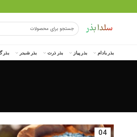
بذر بادام
بذر پیاز
بذر ذرت
بذر شبدر
بذر گ
04