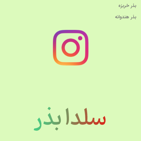
بذر خربزه
بذر هندوانه