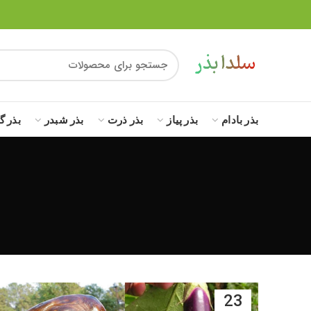
بذر بادام
بذر پیاز
بذر ذرت
بذر شبدر
بذر گ
23