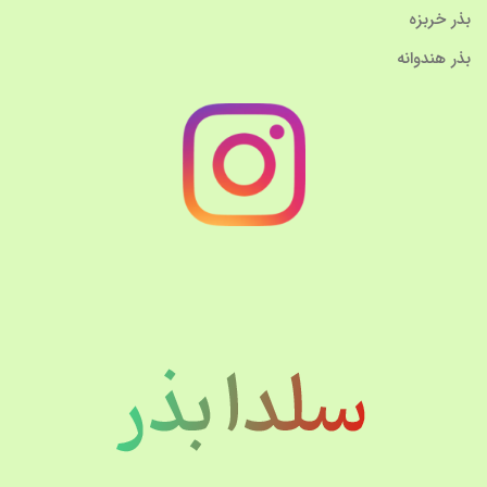
بذر خربزه
بذر هندوانه