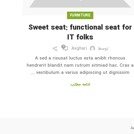
FURNITURE
Sweet seat: functional seat for
IT folks
0
توسط
Asghari
A sed a risusat luctus esta anibh rhoncus
hendrerit blandit nam rutrum sitmiad hac. Cras a
vestibulum a varius adipiscing ut dignissim ...
ادامه مطلب
د