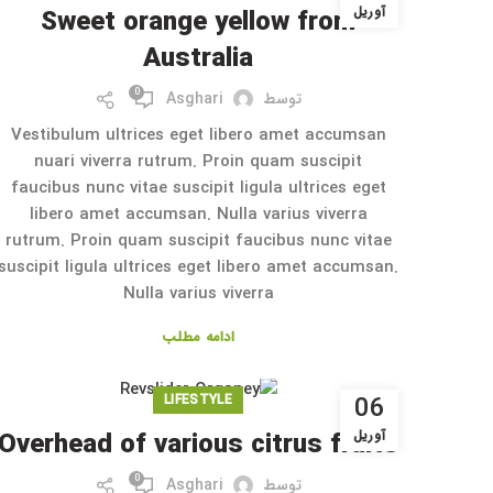
آوریل
Sweet orange yellow from
Australia
0
توسط
Asghari
Vestibulum ultrices eget libero amet accumsan
nuari viverra rutrum. Proin quam suscipit
faucibus nunc vitae suscipit ligula ultrices eget
libero amet accumsan. Nulla varius viverra
rutrum. Proin quam suscipit faucibus nunc vitae
suscipit ligula ultrices eget libero amet accumsan.
Nulla varius viverra
ادامه مطلب
06
LIFESTYLE
آوریل
Overhead of various citrus fruits
0
توسط
Asghari