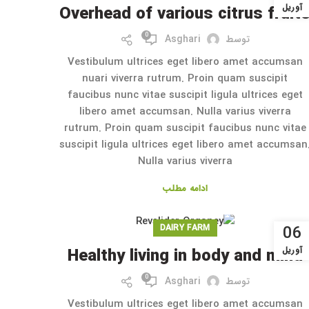
آوریل
Overhead of various citrus fruit
0
توسط
Asghari
Vestibulum ultrices eget libero amet accumsan
nuari viverra rutrum. Proin quam suscipit
faucibus nunc vitae suscipit ligula ultrices eget
libero amet accumsan. Nulla varius viverra
rutrum. Proin quam suscipit faucibus nunc vitae
suscipit ligula ultrices eget libero amet accumsan
Nulla varius viverra
ادامه مطلب
06
DAIRY FARM
آوریل
Healthy living in body and mind
0
توسط
Asghari
Vestibulum ultrices eget libero amet accumsan