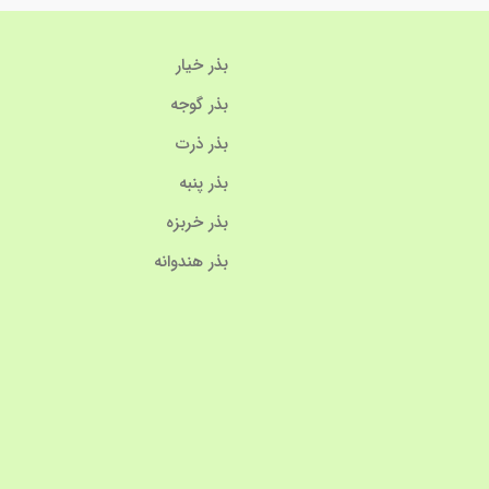
بذر خیار
بذر گوجه
بذر ذرت
بذر پنبه
بذر خربزه
بذر هندوانه