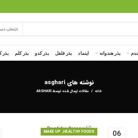
انتخاب دست
ندم
بذر هندوانه
اینماد
بذر فلفل
بذر کدو
بذر کلم
بذر ک
نوشته های
asghari
خانه
مقالات ارسال شده توسط ASGHARI
,
06
MAKE UP
HEALTHY FOODS