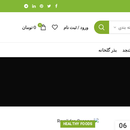
0
ورود / ثبت نام
0
تومان
ه بندی
نجد
بذر گلخانه
06
HEALTHY FOODS