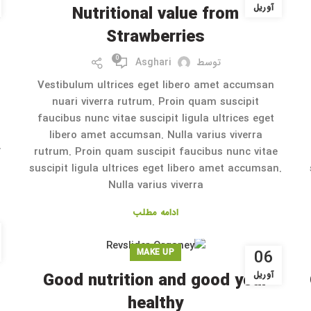
آوریل
s
Nutritional value from
Strawberries
0
توسط
Asghari
Vestibulum ultrices eget libero amet accumsan
nuari viverra rutrum. Proin quam suscipit
faucibus nunc vitae suscipit ligula ultrices eget
libero amet accumsan. Nulla varius viverra
.
rutrum. Proin quam suscipit faucibus nunc vitae
suscipit ligula ultrices eget libero amet accumsan.
Nulla varius viverra
ادامه مطلب
06
MAKE UP
آوریل
Good nutrition and good your
healthy