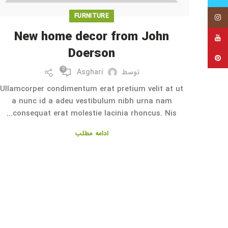
FURNITURE
اینستاگرام
New home decor from John
یوتیوب
Doerson
پینترست
0
توسط
Asghari
Ullamcorper condimentum erat pretium velit at ut
a nunc id a adeu vestibulum nibh urna nam
consequat erat molestie lacinia rhoncus. Nis...
ادامه مطلب