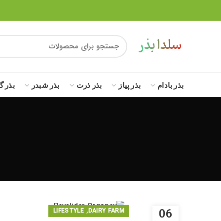
بذر بادام
بذر پیاز
بذر ذرت
بذر شبدر
بذر گ
,
06
LIFESTYLE
DAIRY FARM