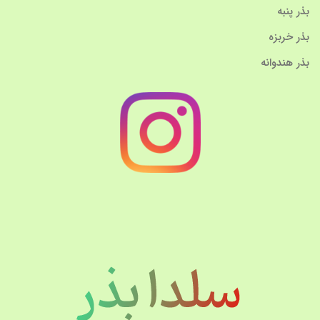
بذر پنبه
بذر خربزه
بذر هندوانه