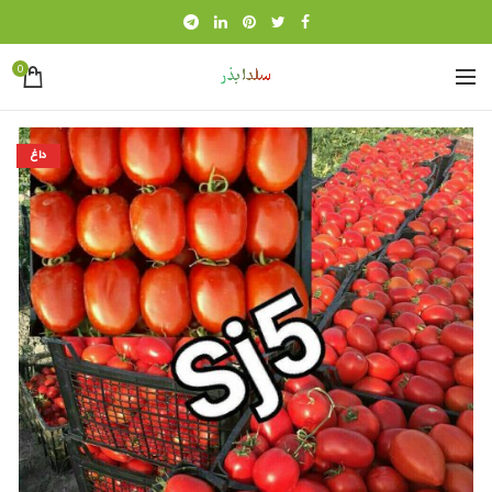
0
داغ