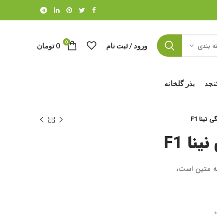
0
ورود / ثبت نام
0
تومان
ه بندی
نجد
بذر گلخانه
 نینا F1
نا F1
به متین است،