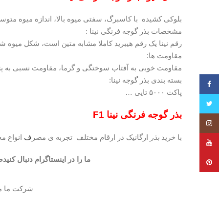
بلوکی کشیده با کاسبرگ، سفتی میوه بالا، اندازه میوه متوسط (۱۵۰ تا ۲۰۰ گرم)، یکنواختی سایز میوه خوب، (کاملا مشابه 
مشخصات بذر گوجه فرنگی نینا :
رقم نینا یک رقم هیبرید کاملا مشابه متین است، شکل میوه 
مقاومت ها:
مقاومت خوبی به آفتاب سوختگی و گرما، مقاومت نسبی به پژم
بسته بندی بذر گوجه نینا:
فیس بوک
پاکت ۵۰۰۰ تایی …
توییتر
بذر گوجه فرنگی نینا F1
اینستاگرام
با خرید
بذر
ارگانیک در ارقام مختلف تجربه ی مصر
ف
انواع مح
یوتیوب
ما را در اینستاگرام دنبال کنی
پینترست
شرکت ما مر