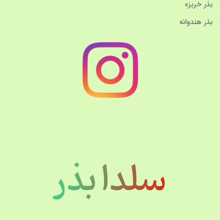
بذر خربزه
بذر هندوانه